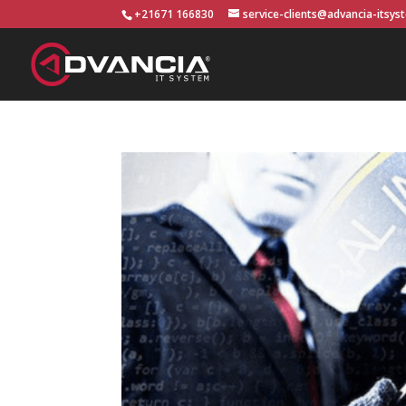
+21671 166830
service-clients@advancia-itsy